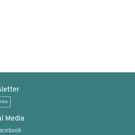
letter
ribe
al Media
acebook