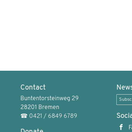
Contact
News
Buntentorsteinweg 29
Subsc
28201 Bremen
Soci
☎
0421 / 6849 6789
F