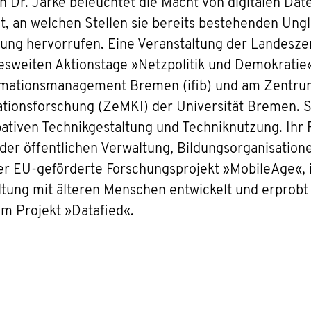
 Dr. Jarke beleuchtet die Macht von digitalen Dat
t, an welchen Stellen sie bereits bestehenden Ung
ng hervorrufen. Eine Veranstaltung der Landeszent
eiten Aktionstage »Netzpolitik und Demokratie«. 
formationsmanagement Bremen (ifib) und am Zentru
tionsforschung (ZeMKI) der Universität Bremen. S
pativen Technikgestaltung und Techniknutzung. Ihr F
er öffentlichen Verwaltung, Bildungsorganisatione
der EU-geförderte Forschungsprojekt »MobileAge«, 
altung mit älteren Menschen entwickelt und erprobt
im Projekt »Datafied«.