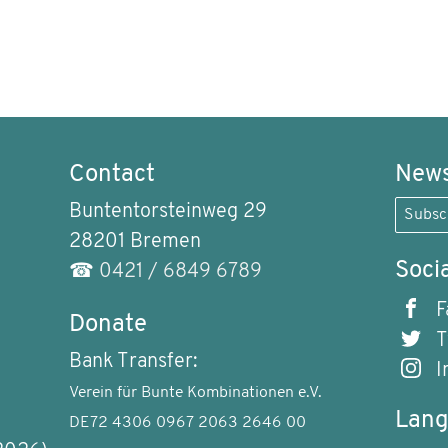
Contact
News
Buntentorsteinweg 29
Subsc
28201 Bremen
Soci
☎
0421 / 6849 6789
F
Donate
T
Bank Transfer:
I
Verein für Bunte Kombinationen e.V.
Lan
DE72 4306 0967 2063 2646 00