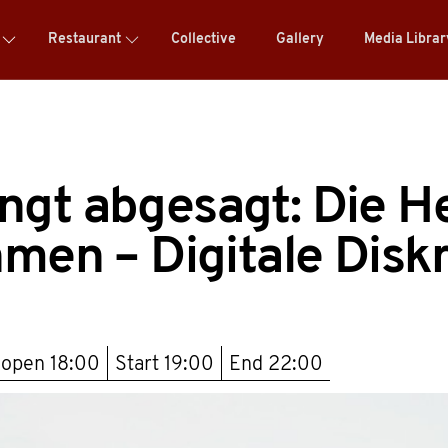
Restaurant
Collective
Gallery
Media Libra
gt abgesagt: Die H
hmen – Digitale Disk
 open
18:00
Start
19:00
End
22:00