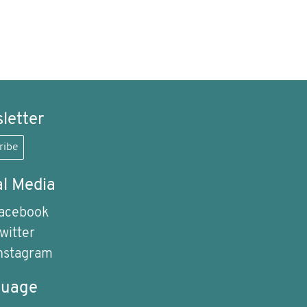
letter
ribe
al Media
acebook
witter
nstagram
guage