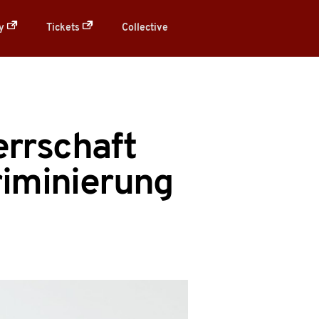
ry
Tickets
Collective
errschaft
riminierung