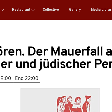
Restaurant
Collective
Gallery
Media Libra
ören. Der Mauerfall 
er und jüdischer Pe
19:00
End
22:00