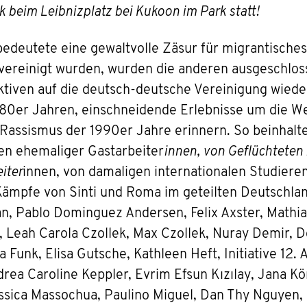
k beim Leibnizplatz bei Kukoon im Park statt!
edeutete eine gewaltvolle Zäsur für migrantisches
vereinigt wurden, wurden die anderen ausgeschlos
iven auf die deutsch-deutsche Vereinigung wiede
80er Jahren, einschneidende Erlebnisse um die W
assismus der 1990er Jahre erinnern. So beinhalt
en ehemaliger Gastarbeiter
innen, von Geflüchteten
iter
innen, von damaligen internationalen Studiere
Kämpfe von Sinti und Roma im geteilten Deutschlan
 Pablo Dominguez Andersen, Felix Axster, Mathias
 Leah Carola Czollek, Max Czollek, Nuray Demir, D
 Funk, Elisa Gutsche, Kathleen Heft, Initiative 12.
drea Caroline Keppler, Evrim Efsun Kızılay, Jana Kö
Jessica Massochua, Paulino Miguel, Dan Thy Nguye