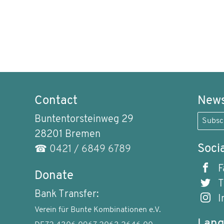
Contact
News
Buntentorsteinweg 29
Subsc
28201 Bremen
Soci
☎
0421 / 6849 6789
F
Donate
T
Bank Transfer:
I
Verein für Bunte Kombinationen e.V.