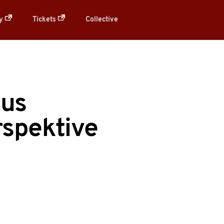
ry
Tickets
Collective
aus
rspektive