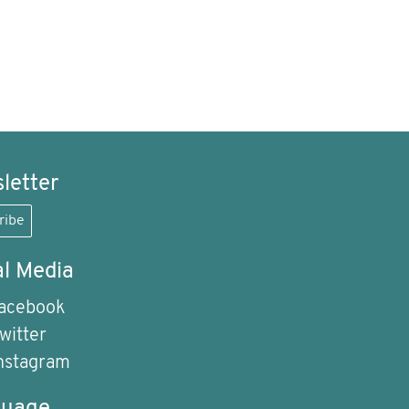
letter
ribe
al Media
acebook
witter
nstagram