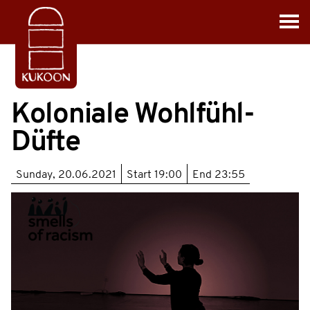
Koloniale Wohlfühl-
Düfte
Sunday, 20.06.2021
Start
19:00
End
23:55