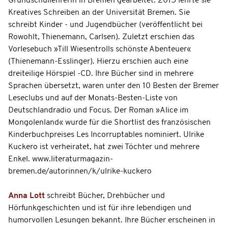
Grundschullehrerin in Bremen gearbeitet. 2015 lehrte sie
Kreatives Schreiben an der Universität Bremen. Sie
schreibt Kinder - und Jugendbücher (veröffentlicht bei
Rowohlt, Thienemann, Carlsen). Zuletzt erschien das
Vorlesebuch »Till Wiesentrolls schönste Abenteuer«
(Thienemann-Esslinger). Hierzu erschien auch eine
dreiteilige Hörspiel -CD. Ihre Bücher sind in mehrere
Sprachen übersetzt, waren unter den 10 Besten der Bremer
Leseclubs und auf der Monats-Besten-Liste von
Deutschlandradio und Focus. Der Roman »Alice im
Mongolenland« wurde für die Shortlist des französischen
Kinderbuchpreises Les Incorruptables nominiert. Ulrike
Kuckero ist verheiratet, hat zwei Töchter und mehrere
Enkel. www.literaturmagazin-
bremen.de/autorinnen/k/ulrike-kuckero
Anna Lott
schreibt Bücher, Drehbücher und
Hörfunkgeschichten und ist für ihre lebendigen und
humorvollen Lesungen bekannt. Ihre Bücher erscheinen in