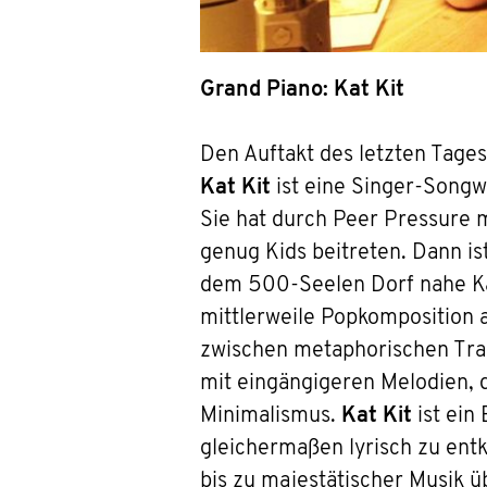
Grand Piano: Kat Kit
Den Auftakt des letzten Tage
Kat Kit
ist eine Singer-Songwri
Sie hat durch Peer Pressure m
genug Kids beitreten. Dann ist
dem 500-Seelen Dorf nahe Kais
mittlerweile Popkomposition a
zwischen metaphorischen Trau
mit eingängigeren Melodien, 
Minimalismus.
Kat Kit
ist ein
gleichermaßen lyrisch zu ent
bis zu majestätischer Musik 