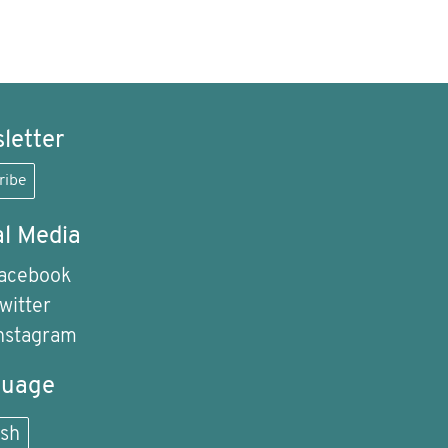
letter
ribe
al Media
acebook
witter
nstagram
guage
ish