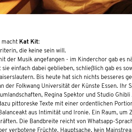
s macht
Kat Kit
:
terin, die keine sein will.
it der Musik angefangen - im Kinderchor gab es näm
 sie einfach dabei geblieben, schließlich gab es sow
erslautern. Bis heute hat sich nichts besseres ge
n der Folkwang Universität der Künste Essen. Ihr 
mlandschaften, Regina Spektor und Studio Ghibli 
dazu pittoreske Texte mit einer ordentlichen Port
 Balanceakt aus Intimität und Ironie. Ein Raum, um
kräften. Die Bandbreite reicht von Whatsapp-Spra
über verbotene Früchte. Hauptsache, kein Mainstre