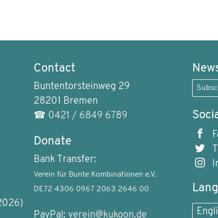
Contact
News
Buntentorsteinweg 29
Subsc
28201 Bremen
Soci
☎
0421 / 6849 6789
F
Donate
T
Bank Transfer:
I
Verein für Bunte Kombinationen e.V.
Lan
DE72 4306 0967 2063 2646 00
2026)
Engl
PayPal:
verein@kukoon.de