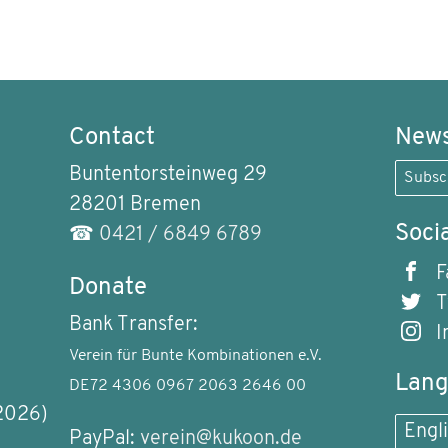
Contact
News
Buntentorsteinweg 29
Subsc
28201 Bremen
Soci
☎
0421 / 6849 6789
F
Donate
T
Bank Transfer:
I
Verein für Bunte Kombinationen e.V.
Lan
DE72 4306 0967 2063 2646 00
2026)
Engl
PayPal:
verein@kukoon.de