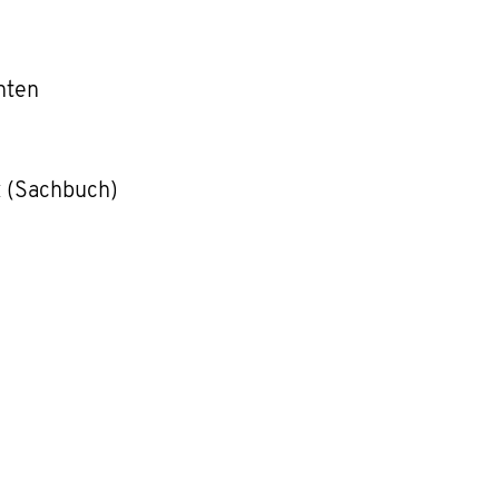
hten
« (Sachbuch)