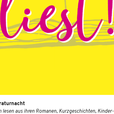
raturnacht
 lesen aus ihren Romanen, Kurzgeschichten, Kinder