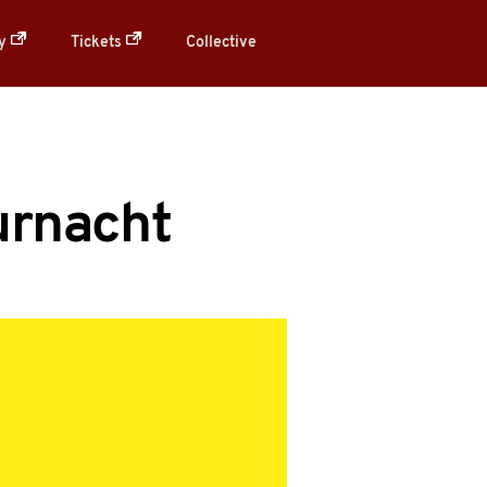
ry
Tickets
Collective
urnacht