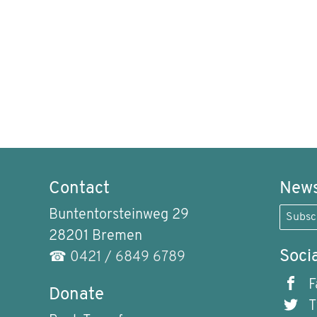
Contact
News
Buntentorsteinweg 29
Subsc
28201 Bremen
Soci
☎
0421 / 6849 6789
F
Donate
T