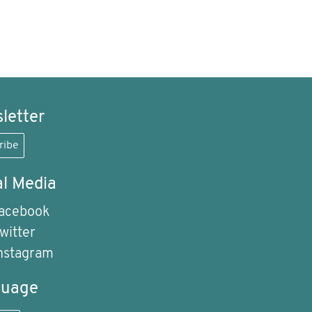
letter
ribe
al Media
acebook
witter
nstagram
guage