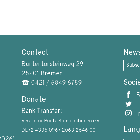
Contact
News
Buntentorsteinweg 29
Subsc
28201 Bremen
Soci
☎
0421 / 6849 6789
F
Donate
T
Bank Transfer:
I
Verein für Bunte Kombinationen e.V.
Lan
DE72 4306 0967 2063 2646 00
2026)