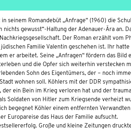
 in seinem Romandebüt „Anfrage“ (1960) die Schul
em nichts gewusst“-Haltung der Adenauer-Ära an. Da
 Nachkriegsgesellschaft. Der Roman erzählt vom Ph
 jüdischen Familie Valentin geschehen ist. Ihr hatt
 dem er arbeitet. Seine „Anfragen“ fördern das Bild 
iterleben und die Opfer sich weiterhin verstecken
rlebenden Sohn des Eigentümers, der – noch imme
Stadt wohnen soll. Köhlers mit der DDR sympathisi
hn, der ein Bein im Krieg verloren hat und der trauma
ls Soldaten von Hitler zum Kriegsende verheizt wu
ßlich begegnet Köhler einem entfernten Verwandten 
er Europareise das Haus der Familie aufsucht.
tsellererfolg. Große und kleine Zeitungen druckt