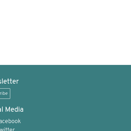
letter
ribe
al Media
acebook
witter