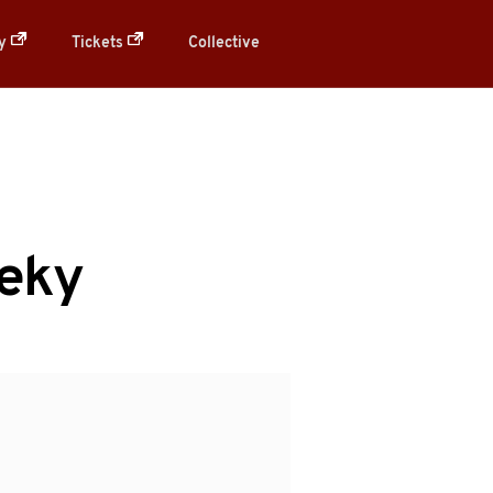
ry
Tickets
Collective
leky