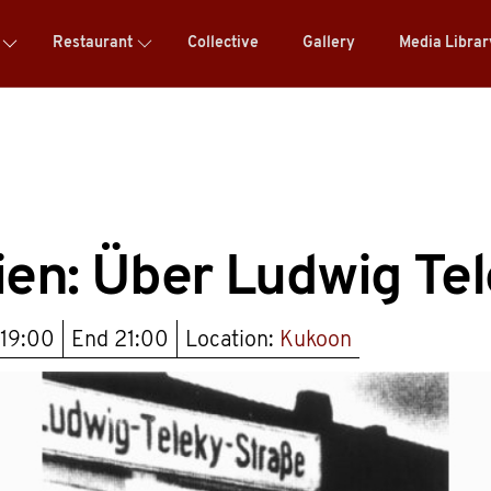
Restaurant
Collective
Gallery
Media Libra
en: Über Ludwig Te
19:00
End
21:00
Location:
Kukoon