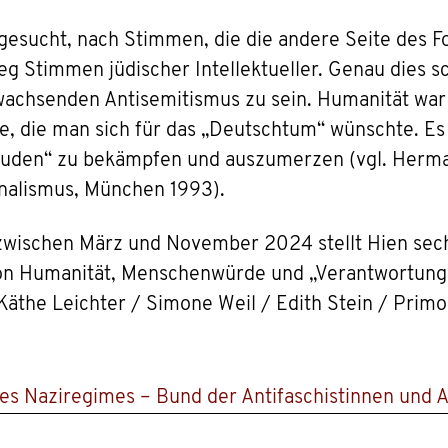
sucht, nach Stimmen, die die andere Seite des For
g Stimmen jüdischer Intellektueller. Genau dies s
 wachsenden Antisemitismus zu sein. Humanität war 
, die man sich für das „Deutschtum“ wünschte. Es g
uden“ zu bekämpfen und auszumerzen (vgl. Herma
nalismus, München 1993).
zwischen März und November 2024 stellt Hien sechs 
von Humanität, Menschenwürde und „Verantwortung 
Käthe Leichter / Simone Weil / Edith Stein / Prim
des Naziregimes – Bund der Antifaschistinnen und 