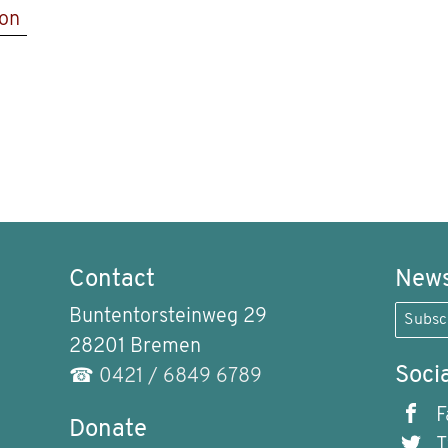
ion
Contact
News
Buntentorsteinweg 29
Subsc
28201 Bremen
Soci
☎
0421 / 6849 6789
F
Donate
T