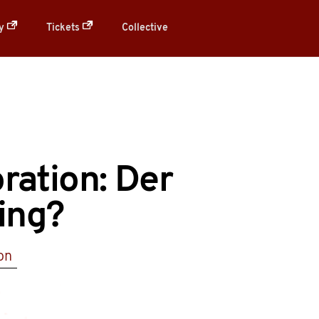
ry
Tickets
Collective
ration: Der
ing?
on