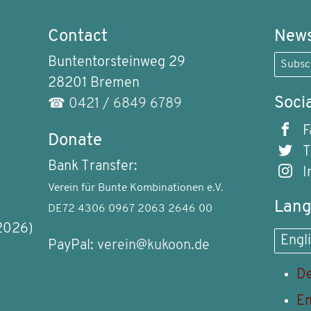
Contact
News
Buntentorsteinweg 29
Subsc
28201 Bremen
Soci
☎
0421 / 6849 6789
F
Donate
T
Bank Transfer:
I
Verein für Bunte Kombinationen e.V.
Lan
DE72 4306 0967 2063 2646 00
2026)
Engl
PayPal:
verein@kukoon.de
De
En