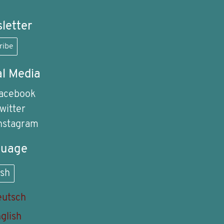
letter
ribe
al Media
acebook
witter
nstagram
guage
ish
utsch
glish