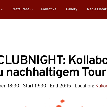
Restaurant
Collective
Gallery
Media Libra
CLUBNIGHT: Kollabo
u nachhaltigem Tour
pen
18:30
Start
19:30
End
20:15
Location:
Kuko