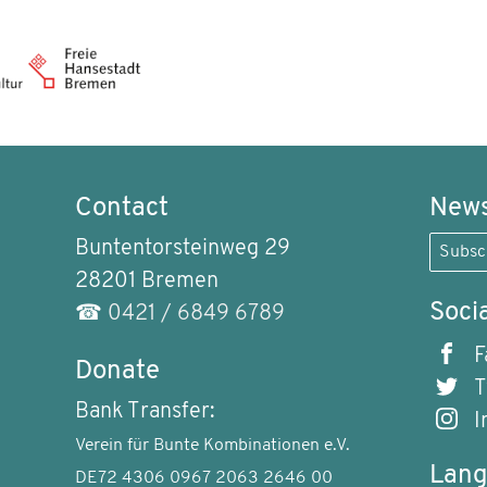
Contact
News
Buntentorsteinweg 29
Subsc
28201 Bremen
Soci
☎
0421 / 6849 6789
F
Donate
T
Bank Transfer:
I
Verein für Bunte Kombinationen e.V.
Lan
DE72 4306 0967 2063 2646 00