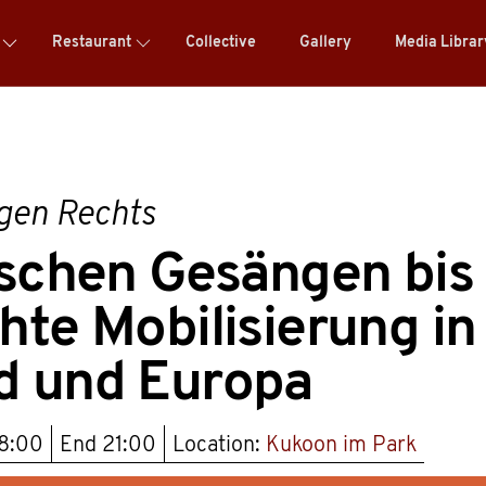
Restaurant
Collective
Gallery
Media Libra
gen Rechts
ischen Gesängen bis
hte Mobilisierung in
d und Europa
8:00
End
21:00
Location:
Kukoon im Park