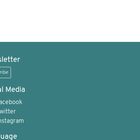
letter
ribe
al Media
acebook
witter
nstagram
guage