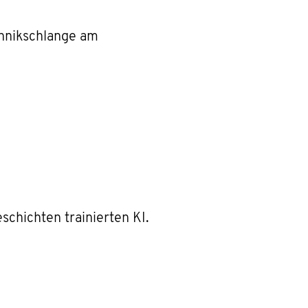
chnikschlange am
schichten trainierten KI.