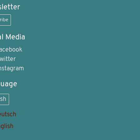
letter
ribe
al Media
acebook
witter
nstagram
guage
ish
utsch
glish