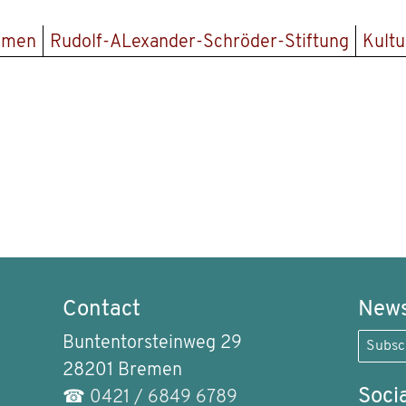
remen
Rudolf-ALexander-Schröder-Stiftung
Kult
Contact
News
Buntentorsteinweg 29
Subsc
28201 Bremen
Soci
☎
0421 / 6849 6789