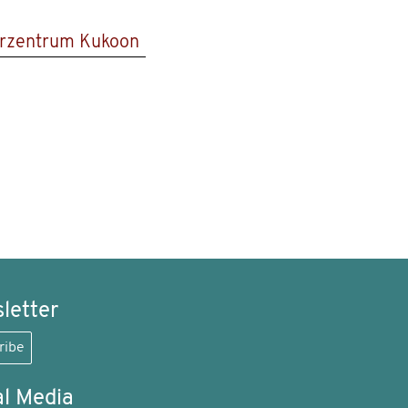
urzentrum Kukoon
letter
ribe
al Media