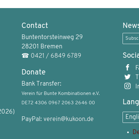
Contact
News
Buntentorsteinweg 29
Subsc
28201 Bremen
Soci
☎
0421 / 6849 6789
F
Donate
T
Bank Transfer:
I
Verein für Bunte Kombinationen e.V.
Lan
DE72 4306 0967 2063 2646 00
2026)
Engl
PayPal:
verein@kukoon.de
De