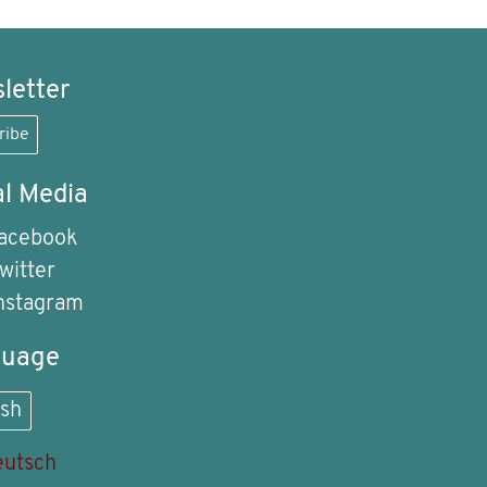
letter
ribe
al Media
acebook
witter
nstagram
guage
ish
utsch