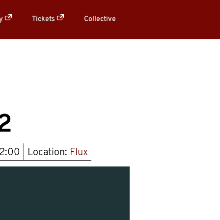
ry
Tickets
Collective
2
02:00
Location:
Flux